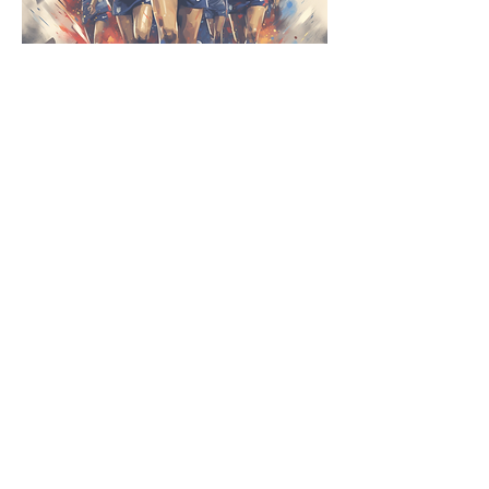
ㅡ 스포츠분석 ㅡ
- 스포츠 분석의 중요성
- 스포츠 분석의 방법론
- 스포츠 분석을 통한 전략 수립
스포츠는 단순한 게임이 아닙니다. 숨겨진
패턴, 전략, 그리고 미세한 세부 사항들이
경기의 승패를 결정짓습니다. 이번 기사에
서는 스포츠 분석의 중요성, 방법론, 그리
고 전략 수립에 대해 살펴보겠습니다.
스포츠 분석은 경기의 승패를 결정짓는 중
요한 요소입니다. 정확한 분석을 통해 팀은
더 나은 전략을 수립하고, 선수는 더 나은
성능을 발휘할 수 있습니다. 스포츠 분석은
단순한 숫자가 아닌, 승리로 이어지는 길을