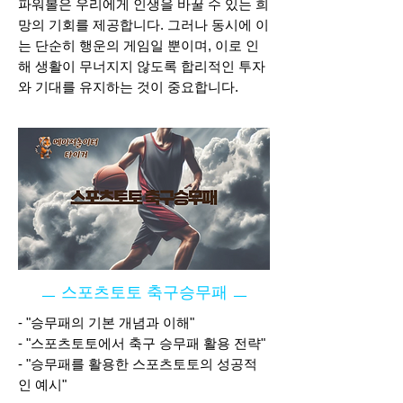
파워볼은 우리에게 인생을 바꿀 수 있는 희
망의 기회를 제공합니다. 그러나 동시에 이
는 단순히 행운의 게임일 뿐이며, 이로 인
해 생활이 무너지지 않도록 합리적인 투자
와 기대를 유지하는 것이 중요합니다.
ㅡ 스포츠토토 축구승무패 ㅡ
- "승무패의 기본 개념과 이해"
- "스포츠토토에서 축구 승무패 활용 전략"
- "승무패를 활용한 스포츠토토의 성공적
인 예시"