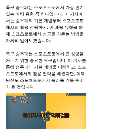
축구 승무패는 스포츠토토에서 가장 인기
있는 베팅 유형 중 하나입니다. 이 기사에
서는 승무패의 기본 개념부터 스포츠토토
에서의 활용 전략까지, 이 베팅 유형을 통
해 스포츠토토에서 성공을 거두는 방법을
자세히 알아보겠습니다.
축구 승무패는 스포츠토토에서 큰 성공을
거두기 위한 중요한 도구입니다. 이 기사를
통해 승무패의 기본 개념을 이해하고, 스포
츠토토에서의 활용 전략을 배웠다면, 이제
당신도 스포츠토토에서 승리를 거둘 준비
가 된 것입니다.