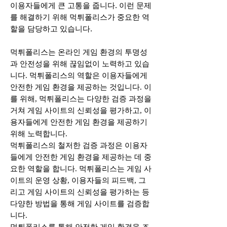
이용자들에게 큰 고통을 줍니다. 이런 문제
를 해결하기 위해 먹튀폴리스가 중요한 역
할을 담당하고 있습니다.
먹튀폴리스는 온라인 게임 환경의 투명성
과 안전성을 위해 끊임없이 노력하고 있습
니다. 먹튀폴리스의 역할은 이용자들에게
안전한 게임 환경을 제공하는 것입니다. 이
를 위해, 먹튀폴리스는 다양한 검증 과정을
거쳐 게임 사이트의 신뢰성을 평가하고, 이
용자들에게 안전한 게임 환경을 제공하기
위해 노력합니다.
먹튀폴리스의 철저한 검증 과정은 이용자
들에게 안전한 게임 환경을 제공하는 데 중
요한 역할을 합니다. 먹튀폴리스는 게임 사
이트의 운영 상황, 이용자들의 피드백, 그
리고 게임 사이트의 신뢰성을 평가하는 등
다양한 방법을 통해 게임 사이트를 검증합
니다.