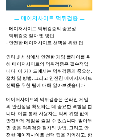
ㅡ 메이저사이트 먹튀검증 ㅡ
- 메이저사이트 먹튀검증의 중요성
- 먹튀검증 절차 및 방법
- 안전한 메이저사이트 선택을 위한 팁
인터넷 세상에서 안전한 게임 플레이를 위
해 메이저사이트의 먹튀검증은 필수적입
니다. 이 가이드에서는 먹튀검증의 중요성,
절차 및 방법, 그리고 안전한 메이저사이트
선택을 위한 팁에 대해 알아보겠습니다
메이저사이트의 먹튀검증은 온라인 게임
의 안전성을 확보하는 데 중요한 역할을 합
니다. 이를 통해 사용자는 먹튀 위험 없이
안전하게 게임을 즐길 수 있습니다. 알아두
면 좋은 먹튀검증 절차와 방법, 그리고 안
전한 메이저사이트 선택 팁을 기억하고, 항