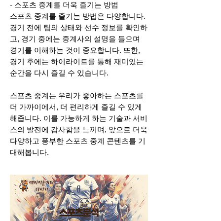
- 스포츠 중계를 더욱 즐기는 방법
스포츠 중계를 즐기는 방법은 다양합니다.
경기 전에 팀의 상태와 선수 정보를 확인하
고, 경기 중에는 중계사의 설명을 들으며
경기를 이해하는 것이 중요합니다. 또한,
경기 후에는 하이라이트를 통해 재미있는
순간을 다시 즐길 수 있습니다.
스포츠 중계는 우리가 좋아하는 스포츠를
더 가까이에서, 더 편리하게 즐길 수 있게
해줍니다. 이를 가능하게 하는 기술과 서비
스의 발전에 감사함을 느끼며, 앞으로 더욱
다양하고 풍부한 스포츠 중계 콘텐츠를 기
대해봅니다.