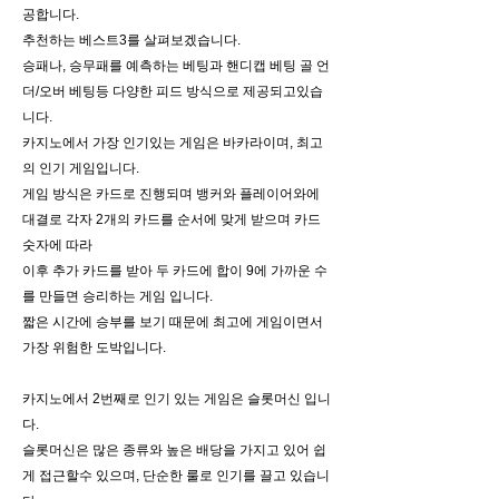
공합니다.
추천하는 베스트3를 살펴보겠습니다.
승패나, 승무패를 예측하는 베팅과 핸디캡 베팅 골 언
더/오버 베팅등 다양한 피드 방식으로 제공되고있습
니다.
카지노에서 가장 인기있는 게임은 바카라이며, 최고
의 인기 게임입니다.
게임 방식은 카드로 진행되며 뱅커와 플레이어와에
대결로 각자 2개의 카드를 순서에 맞게 받으며 카드
숫자에 따라
이후 추가 카드를 받아 두 카드에 합이 9에 가까운 수
를 만들면 승리하는 게임 입니다.
짧은 시간에 승부를 보기 때문에 최고에 게임이면서
가장 위험한 도박입니다.
카지노에서 2번째로 인기 있는 게임은 슬롯머신 입니
다.
​슬롯머신은 많은 종류와 높은 배당을 가지고 있어 쉽
게 접근할수 있으며, 단순한 룰로 인기를 끌고 있습니