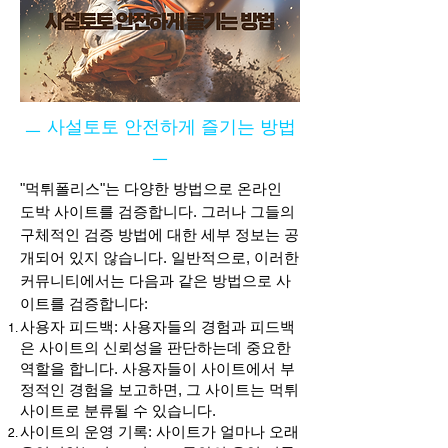
ㅡ 사설토토 안전하게 즐기는 방법
ㅡ
"먹튀폴리스"는 다양한 방법으로 온라인
도박 사이트를 검증합니다. 그러나 그들의
구체적인 검증 방법에 대한 세부 정보는 공
개되어 있지 않습니다. 일반적으로, 이러한
커뮤니티에서는 다음과 같은 방법으로 사
이트를 검증합니다:
사용자 피드백: 사용자들의 경험과 피드백
은 사이트의 신뢰성을 판단하는데 중요한
역할을 합니다. 사용자들이 사이트에서 부
정적인 경험을 보고하면, 그 사이트는 먹튀
사이트로 분류될 수 있습니다.
사이트의 운영 기록: 사이트가 얼마나 오래