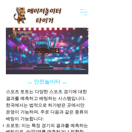
ㅡ 안전놀이터 ㅡ
스포츠 토토는 다양한 스포츠 경기에 대한
결과를 예측하고 베팅하는 시스템입니다.
한국에서는 법적으로 허가받은 곳에서만
운영이 가능하며, 주로 다음과 같은 종류의
베팅이 가능합니다:
프로토: 이는 특정 경기의 결과를 예측하는
베팅으로, 승/무/패를 예측하거나 정확한