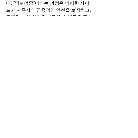
다. "먹튀검증"이라는 과정은 이러한 사이
트가 사용자의 금융적인 안전을 보장하고,
공정한 게임 환경을 제공하며, 법률을 준수
하는지를 확인하는 것을 포함합니다.
그러나 이러한 검증 과정을 거치는 것이 항
상 100%의 신뢰성을 보장하지는 않습니
다. 사용자는 항상 자신의 판단을 사용하여
온라인 도박 사이트를 선택해야 하며, 이러
한 사이트의 이용은 법적인 제한이 있을 수
있습니다.
또한, "먹튀폴리스"와 같은 커뮤니티에서
제공하는 정보는 참고용이며, 그들의 검증
과정이나 기준이 모든 사람에게 적합하다
는 보장은 없습니다. 따라서 이러한 정보를
활용할 때는 주의해야 합니다.
온라인상에서 운영되고있는 토토사이트
정보 및 먹튀 이력을 제공하며, 신뢰있는
사이트 정보를 회원들에게 안내하는 사이
트는 먹튀검증업체라고 칭합니다. 회원이