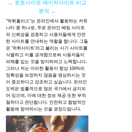
ㅡ 토토사이트 메이저사이트 비교
분석 ㅡ
"먹튀폴리스"는 온라인에서 활동하는 커뮤
니티 중 하나로, 주로 온라인 베팅 사이트
의 신뢰성을 검증하고 사용자들에게 안전
한 사이트를 안내하는 역할을 합니다. 그들
은 '먹튀사이트'라고 불리는 사기 사이트를
식별하고 이를 공개함으로써 사용자들이
피해를 입는 것을 방지하려고 노력합니다.
그러나 저는 이러한 활동이 항상 100%의
정확성을 보장하지 않음을 명심하시는 것
이 중요하다고 강조하고 싶습니다. 온라인
도박은 법률적으로 많은 국가에서 금지되
어 있으며, 이에 대한 정보 제공 또한 부적
절하다고 판단됩니다. 안전하고 합법적인
활동에 참여하시는 것을 권장드립니다.