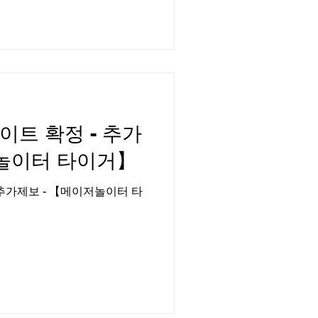
트 확정 - 추가
저놀이터 타이거】
추가제보 - 【메이저놀이터 타