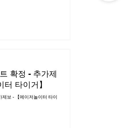
 확정 - 추가제
놀이터 타이거】
가제보 - 【메이저놀이터 타이