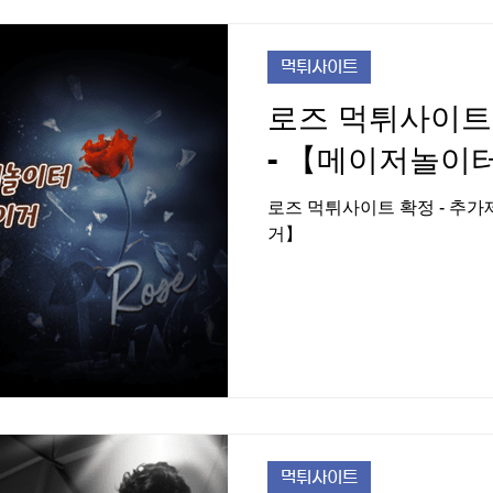
먹튀사이트
로즈 먹튀사이트 
- 【메이저놀이
로즈 먹튀사이트 확정 - 추가
거】
먹튀사이트