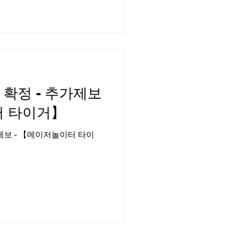
확정 - 추가제보
터 타이거】
제보 - 【메이저놀이터 타이