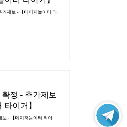
추가제보 - 【메이저놀이터 타
확정 - 추가제보
터 타이거】
제보 - 【메이저놀이터 타이