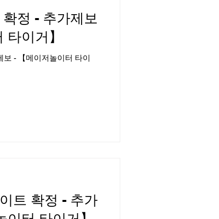
확정 - 추가제보
터 타이거】
제보 - 【메이저놀이터 타이
트 확정 - 추가
저놀이터 타이거】