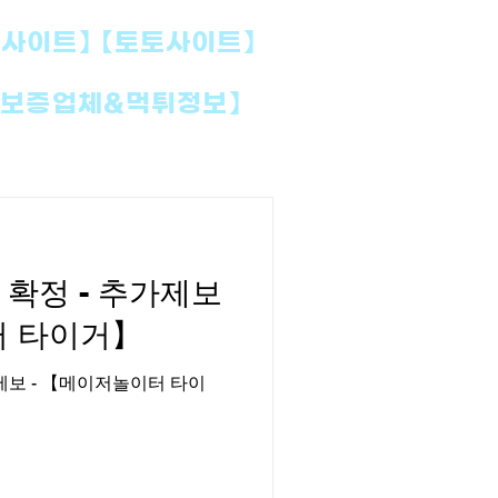
전사이트】
【토토사이트】
【보증업체&먹튀정보】
확정 - 추가제보
터 타이거】
제보 - 【메이저놀이터 타이