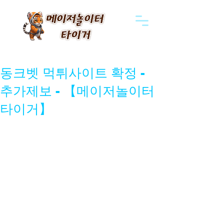
2024년 6월 21일
동크벳 먹튀사이트 확정 -
추가제보 - 【메이저놀이터
타이거】