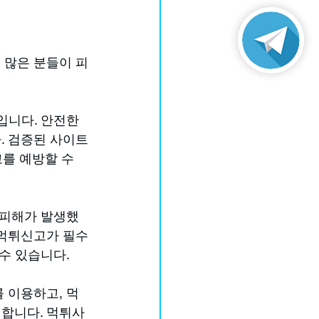
 많은 분들이 피
니다. 안전한 
. 검증된 사이트
를 예방할 수 
 피해가 발생했
 먹튀신고가 필수
수 있습니다.
 이용하고, 먹
합니다. 먹튀사