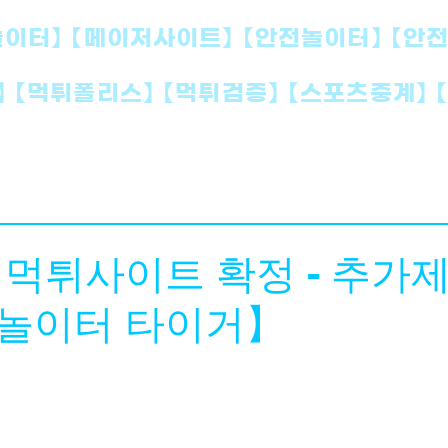
놀이터】
【메이저사이트】
【안전놀이터】
【안
】
【먹튀폴리스】
【먹튀검증】
【스포츠중계】
먹튀사이트 확정 - 추가제
놀이터 타이거】