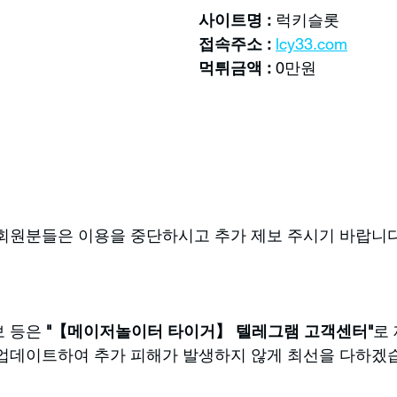
사이트명 :
럭키슬롯
접속주소 :
lcy33.com
먹튀금액 :
 0만원
회원분들은 이용을 중단하시고 추가 제보 주시기 바랍니다
 등은 
"【메이저놀이터 타이거】 텔레그램 고객센터"
로
업데이트하여 추가 피해가 발생하지 않게 최선을 다하겠