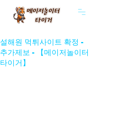
2024년 6월 27일
설해원 먹튀사이트 확정 -
추가제보 - 【메이저놀이터
타이거】