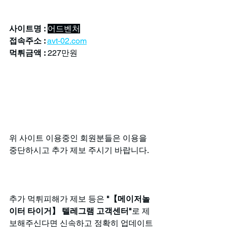
사이트명 :
어드벤처
접속주소 : 
avt-02.com
먹튀금액 :
 227만원
위 사이트 이용중인 회원분들은 이용을 
중단하시고 추가 제보 주시기 바랍니다.
추가 먹튀피해가 제보 등은 
"【메이저놀
이터 타이거】 텔레그램 고객센터"
로 제
보해주신다면 신속하고 정확히 업데이트