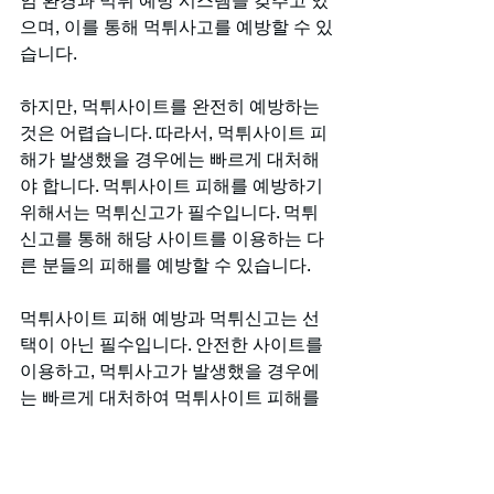
임 환경과 먹튀 예방 시스템을 갖추고 있
으며, 이를 통해 먹튀사고를 예방할 수 있
습니다.
하지만, 먹튀사이트를 완전히 예방하는 
것은 어렵습니다. 따라서, 먹튀사이트 피
해가 발생했을 경우에는 빠르게 대처해
야 합니다. 먹튀사이트 피해를 예방하기 
위해서는 먹튀신고가 필수입니다. 먹튀
신고를 통해 해당 사이트를 이용하는 다
른 분들의 피해를 예방할 수 있습니다.
먹튀사이트 피해 예방과 먹튀신고는 선
택이 아닌 필수입니다. 안전한 사이트를 
이용하고, 먹튀사고가 발생했을 경우에
는 빠르게 대처하여 먹튀사이트 피해를 
최소화해야 합니다. 먹튀사이트에 대한 
정보를 충분히 파악하고, 항상 주의해야 
합니다.