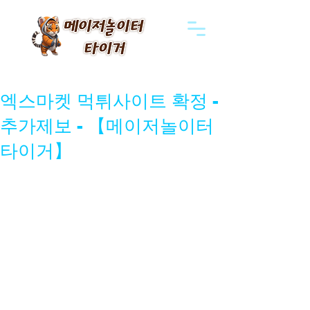
2024년 8월 2일
엑스마켓 먹튀사이트 확정 -
추가제보 - 【메이저놀이터
타이거】